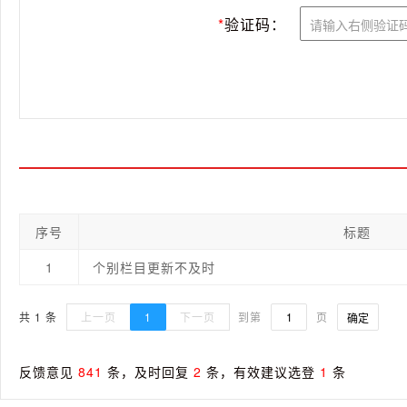
*
验证码：
序号
标题
1
个别栏目更新不及时
共 1 条
上一页
1
下一页
到第
页
确定
反馈意见
841
条，及时回复
2
条，有效建议选登
1
条