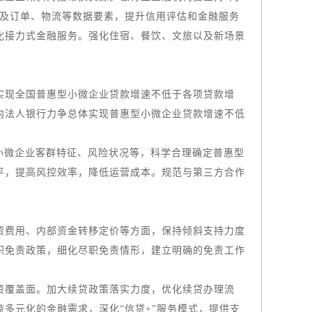
景及订单、物流等数据要素，提升信用评估和金融服务
化接力式金融服务。强化住宿、餐饮、文旅以及新场景
现全国普惠型小微企业贷款增速不低于各项贷款增
内法人银行力争总体实现普惠型小微企业贷款增速不低
小微企业客群特征、风险状况等，科学合理确定普惠型
平，提高风控效率，降低运营成本。规范与第三方合作
资费用、内部资金转移定价等方面，保持倾斜支持力度
职免责政策，细化尽职免责情形，建立明确的免责工作
覆盖面。加大续贷政策落实力度，优化续贷办理流
多元化的金融需求，深化“信贷+”服务模式，提供支