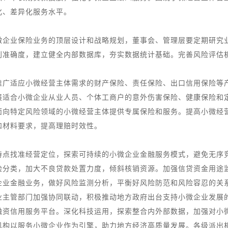
化、差异化服务水平。
业保险业务的顶层设计和战略规划，董事会、管理层要定期研究业
别准确度，建立健全内部数据库，夯实数据统计基础。完善风险评估
适应小微经营主体需求的财产保险、责任保险、出口信用保险等产
展适合小微企业从业人员、个体工商户的意外伤害保险、健康保险和
面向特定风险领域的小微经营主体提供专属保险和服务。提高小微经
和材料要求，提高理赔时效性。
找准经营定位，探索可持续的小微企业金融服务模式，避免无序竞
险分类，加大不良贷款处置力度，倾斜核销资源。加强信贷资金用途
企业金融业务，做好风险监测分析，平衡好风险防范和风险容忍的关
管部门加强协同联动，积极推动地方政府出台支持小微企业发展的
融资信用服务平台。深化科技运用，探索整合内外部数据，加强对小
机构以服务小微企业作为引擎，助力地方经济高质量发展。各级派出