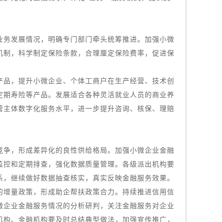
务发展情况，明确专门部门牵头统筹推进。加强小微
机制，科学制定保险条款，合理厘定保险费率，促进保
品，提升小微企业、个体工商户在生产经营、技术创
定期寿险等产品。发展适合各种灵活就业人员的商业养
营主体数字化服务水平，进一步提升咨询、核保、理赔
争，形成差异化的良性供给格局。加强小微企业金融
监控和定期排查，强化数据质量管理。各级派出机构要
系，继续做好数据抽查核实，真实反映金融服务效果。
增量政策，形成助企帮扶政策合力。持续推进信用信
微企业金融服务情况的分析研判，关注金融服务对企业
机构、金融机构要及时总结典型做法，加强宣传推广，