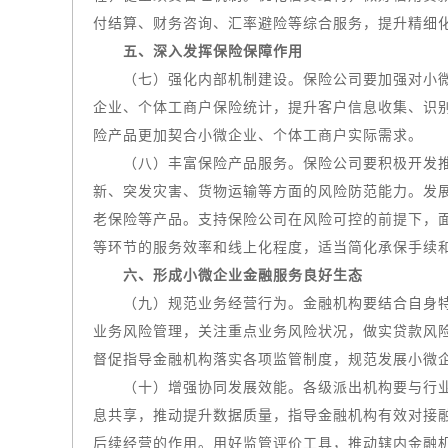
付结算、财务咨询、汇率避险等综合服务，提升精细
五、深入发挥保险保障作用
（七）强化内部机制建设。保险公司要加强对小微企
企业、个体工商户保险统计，提升客户信息收集、识
险产品更加契合小微企业、个体工商户实际需求。
（八）丰富保险产品服务。保险公司要积极开发推广
新、突发灾害、货物运输等方面的风险防范能力。发
老保险等产品。支持保险公司在风险可控的前提下，
等环节的服务效率和线上化程度，适当简化承保手续
六、形成小微企业金融服务良好生态
（九）规范业务经营行为。金融机构要结合自身特点
业务风险管理，关注重点业务风险状况，做实贷款风
督促指导金融机构落实各项监管制度，规范发展小微
（十）增强协同发展效能。各级派出机构要与行业主
息共享，推动提升数据质量，指导金融机构有效对接
后续经营的作用。用好监管评价工具，推动辖内金融