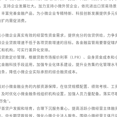
务，支持企业发展壮大。加力支持小微外贸企业，依托进出口贸易场
，丰富完善金融产品，为小微企业专精特新、科技创新发展提供多元
力扩内需促消费。
微企业真实有效的经营性资金需求，提供充分的信贷供给，力争实
微企业贷款增速不低于各项贷款增速的目标。各金融监管局要督促辖
区和机构，可实行差异化安排。
款定价管理，根据贷款市场报价利率（LPR）、自身资金成本和
化金融科技手段运用，加强专业化体系建设，提升业务集约化管理水
链条，降低小微企业实际承担的综合融资成本。
强对小微金融业务的内部资源保障，在信贷规模配置、绩效考核、工
，及时优化小微金融条线组织机构设置，加强人员力量配备。落实尽
尽免”。
贷户发掘和培育，合理下沉服务重心，提高活跃小微经营主体融资
、中长期贷款投放，强化小微企业法人服务。围绕小微经营主体日益