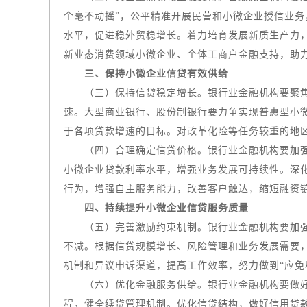
个毫不动摇”，公平精准开展民营和小微企业授信业
水平，促进稳外贸稳增长。着力培育发展新质生产力
新业态消费领域小微企业、个体工商户金融支持，助
三、保持小微企业信贷有效供给
（三）保持信贷稳定增长。银行业金融机构要聚焦小
速。大型商业银行、股份制银行要力争实现普惠型小
于各项贷款增速的目标。对改革化险等任务较重的地
（四）合理确定信贷价格。银行业金融机构要加强贷
小微企业贷款利率水平，增强业务发展可持续性。深
行为，增强自主服务能力，改善客户触达，缩短融资
四、持续提升小微企业信贷服务质量
（五）完善激励约束机制。银行业金融机构要加
不减。根据信贷规模增长、风险管理和业务发展需要
机制和异议申诉渠道，提高工作效率，努力做到“应免
（六）优化金融服务供给。银行业金融机构要做好首
程，健全续贷管理机制。优化信贷结构，做好信用贷款